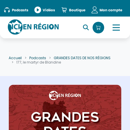
Accueil
»
episode
Podcasts
Vidéos
Boutique
Mon compte
Accueil
Podcasts
GRANDES DATES DE NOS RÉGIONS
177, le martyr de Blandine