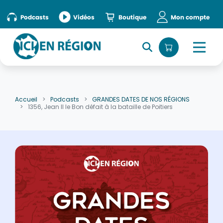
Accueil
»
episode
Podcasts
Vidéos
Boutique
Mon compte
Accueil
Podcasts
GRANDES DATES DE NOS RÉGIONS
1356, Jean II le Bon défait à la bataille de Poitiers