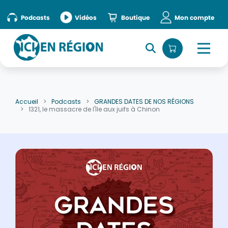
Accueil
»
episode
Podcasts
Vidéos
Boutique
Mon compte
Accueil
Podcasts
GRANDES DATES DE NOS RÉGIONS
1321, le massacre de l'île aux juifs à Chinon