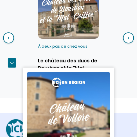
‹
›
À deux pas de chez vous
Le château des ducs de
Bourbon et la "Mal-
Coiffée"
Découvrir le podcast