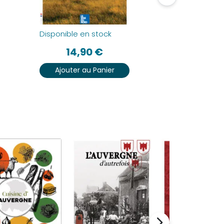
Disponible en stock
Disponible 
14,90
€
14
Ajouter au Panier
Ajouter