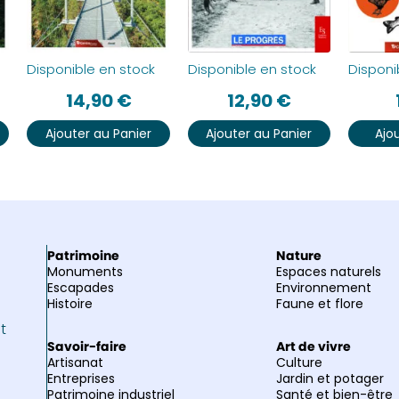
Disponible en stock
Disponible en stock
Disponi
14,90
€
12,90
€
Ajouter au Panier
Ajouter au Panier
Ajo
Patrimoine
Nature
Monuments
Espaces naturels
Escapades
Environnement
Histoire
Faune et flore
et
Savoir-faire
Art de vivre
Artisanat
Culture
Entreprises
Jardin et potager
Patrimoine industriel
Santé et bien-être