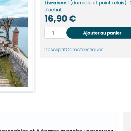
Livraison :
(domicile et point relais) :
d'achat
16,90
€
quantité
Ajouter au panier
de
Châteaux
Descriptif
Caractéristiques
et
forteresses
d'Auvergne