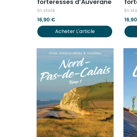
forteresses d’Auvergne
for
d’A
En stock
En st
16,90
€
16,9
Acheter L'article