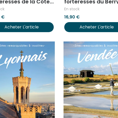
teresses de la Côte
forteresses du Berr
zur
ock
En stock
0
€
16,90
€
Acheter L'article
Acheter L'article