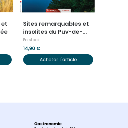
 et
Sites remarquables et
dée
insolites du Puy-de-
Dôme
En stock
14,90
€
Acheter L'article
Gastronomie