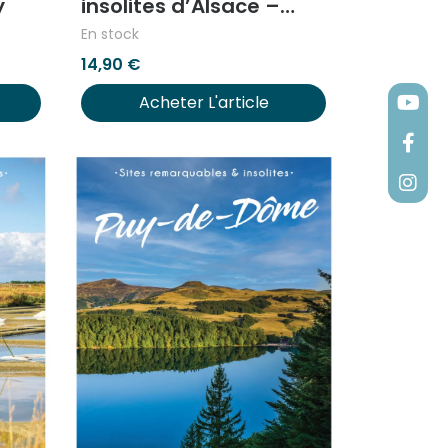
y
insolites d’Alsace –
Tome II
En stock
14,90
€
Acheter L'article