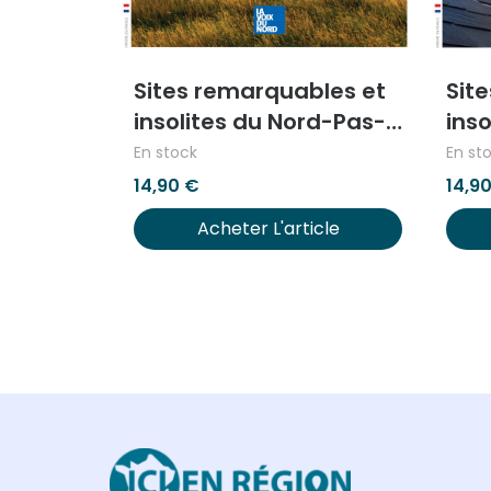
Sites remarquables et
Sit
insolites du Nord-Pas-
inso
de-Calais – Tome I
En stock
En st
14,90
€
14,9
Acheter L'article