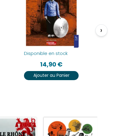
›
Disponible en stock
Disponible 
14,90
€
12
Ajouter au Panier
Ajouter