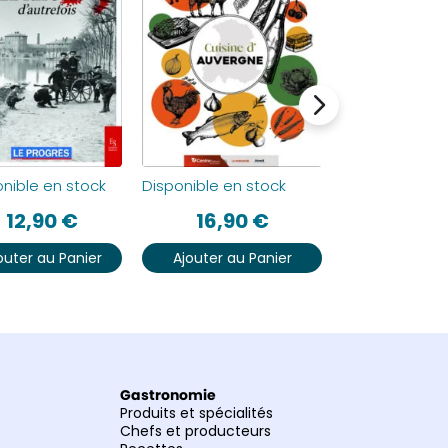
nible en stock
Disponible en stock
Disponible en
12,90
€
16,90
€
12,90
outer au Panier
Ajouter au Panier
Ajouter au P
Gastronomie
Produits et spécialités
Chefs et producteurs