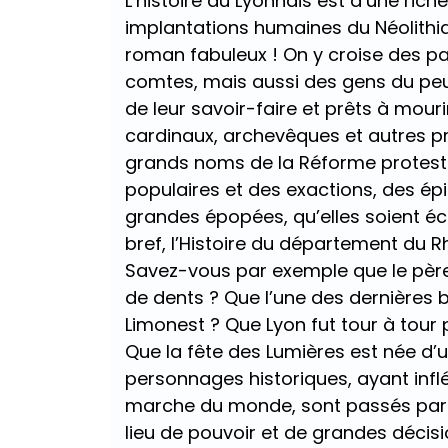
L’histoire du Lyonnais est d’une ri
implantations humaines du Néolithiq
roman fabuleux ! On y croise des pa
comtes, mais aussi des gens du peupl
de leur savoir-faire et prêts à mouri
cardinaux, archevêques et autres p
grands noms de la Réforme protesta
populaires et des exactions, des ép
grandes épopées, qu’elles soient éco
bref, l’Histoire du département du
Savez-vous par exemple que le pèr
de dents ? Que l’une des dernières b
Limonest ? Que Lyon fut tour à tou
Que la fête des Lumières est née d’
personnages historiques, ayant infléc
marche du monde, sont passés par le
lieu de pouvoir et de grandes décision