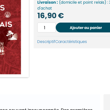
Livraison :
(domicile et point relais) :
d'achat
16,90
€
quantité
Ajouter au panier
de
Grandes
Descriptif
Caractéristiques
dates
du
Lyonnais