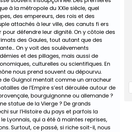
chesse souvent insoupçonnée. Des premières
ue à la métropole du XXIe siècle, quel
pes, des empereurs, des rois et des
e attachés à leur ville, des canuts fi ers
r pour défendre leur dignité. On y côtoie des
rimats des Gaules, tout autant que des
nte... On y voit des soulèvements
idémies et des pillages, mais aussi de
nomiques, culturelles ou scientifiques. En
 Rhône nous prend souvent au dépourvu.
e de Guignol mentait comme un arracheur
atailles de l’Empire s’est déroulée autour de
r provençale, bourguignonne ou allemande ?
une statue de la Vierge ? De grands
hi sur l’Histoire du pays et parfois la
 Lyonnais, qui a été à maintes reprises,
s. Surtout, ce passé, si riche soit-il, nous