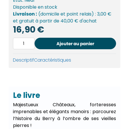
État:
Neuf
Disponible
en stock
Livraison :
(domicile et point relais) : 3,00 €
et gratuit à partir de 40,00 € d'achat
16,90
€
quantité
Ajouter au panier
de
Châteaux
et
Descriptif
Caractéristiques
forteresses
du
Berry
Le livre
Majestueux Châteaux, forteresses
imprenables et élégants manoirs : parcourez
l’histoire du Berry à l’ombre de ses vieilles
pierres !