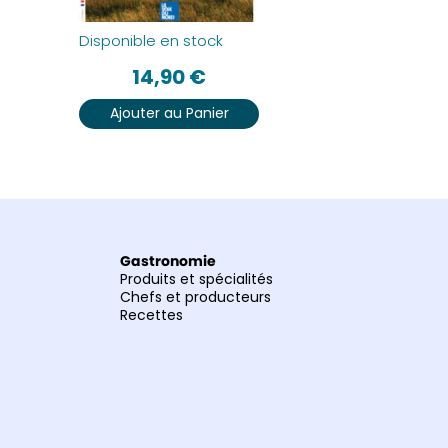
Disponible en stock
Disponible 
14,90
€
14
Ajouter au Panier
Ajouter
Gastronomie
Produits et spécialités
Chefs et producteurs
Recettes