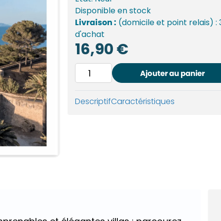
Disponible
en stock
Livraison :
(domicile et point relais) :
d'achat
16,90
€
quantité
Ajouter au panier
de
Châteaux
Descriptif
Caractéristiques
et
forteresses
de
la
Côte
d'Azur