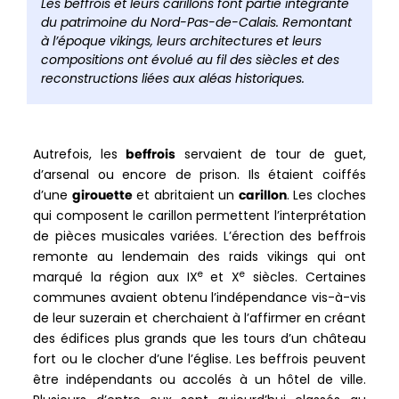
de
Les beffrois et leurs carillons font partie intégrante
partag
du patrimoine du Nord-Pas-de-Calais. Remontant
à l’époque vikings, leurs architectures et leurs
compositions ont évolué au fil des siècles et des
reconstructions liées aux aléas historiques.
Autrefois, les
beffrois
servaient de tour de guet,
d’arsenal ou encore de prison. Ils étaient coiffés
d’une
girouette
et abritaient un
carillon
. Les cloches
qui composent le carillon permettent l’interprétation
de pièces musicales variées. L’érection des beffrois
remonte au lendemain des raids vikings qui ont
e
e
marqué la région aux IX
et X
siècles. Certaines
communes avaient obtenu l’indépendance vis-à-vis
de leur suzerain et cherchaient à l’affirmer en créant
des édifices plus grands que les tours d’un château
fort ou le clocher d’une l’église. Les beffrois peuvent
être indépendants ou accolés à un hôtel de ville.