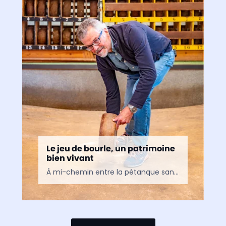
Le jeu de bourle, un patrimoine
bien vivant
À mi-chemin entre la pétanque sans cochonnet, le bowling sans quilles et le curling sans glace se trouve un jeu emblématique des Flandres : la bourle. Le principe est simple :…