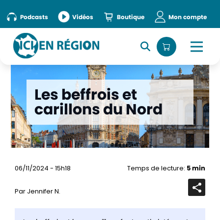
Podcasts
Vidéos
Boutique
Mon compte
Les beffrois et
carillons du Nord
06/11/2024 - 15h18
Temps de lecture:
5 min
Par Jennifer N.
Ouvrir
la
barre