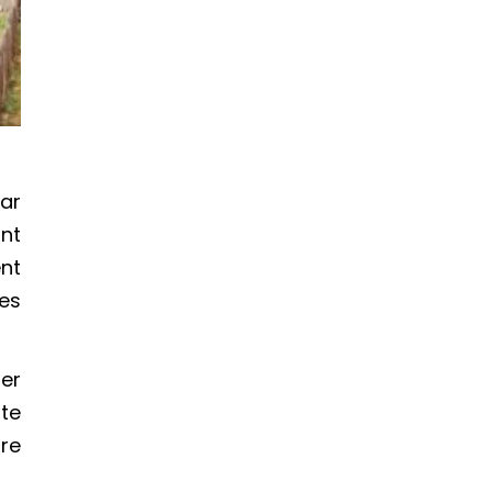
ar
nt
ent
res
rer
ute
ure