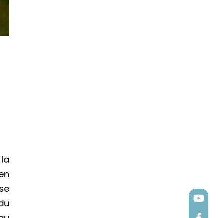
 la
 en
sse
du
 au