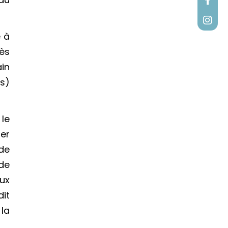
é à
ès
ain
is)
 le
ter
 de
de
ux
dit
 la