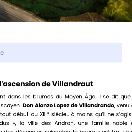
re
 l’ascension de Villandraut
ent dans les brumes du Moyen Âge. Il se dit que
biscayen,
Don Alonzo Lopez de Villandrando
, venu
e
tout début du XIII
siècle… à moins qu’il ne s’agi
dus », la ville des Andron, une famille noble 
rs des décennies suivantes, le bourg s’est trouvé