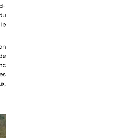
d-
 du
 le
son
 de
onc
es
ux,