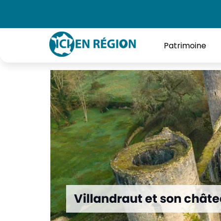
Accueil
»
Villandraut et son château
Patrimoine
Villandraut et son chât