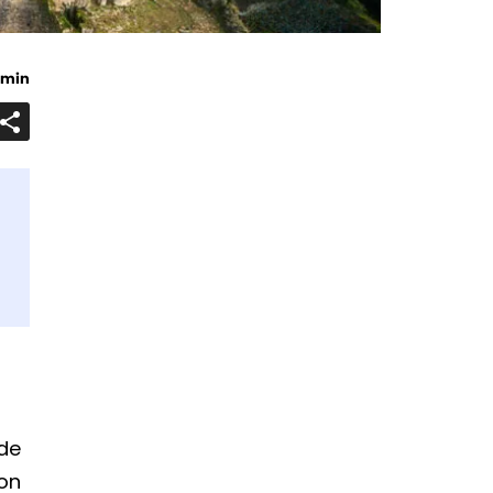
 min
Ouvrir/Fermer
la
barre
de
partage
 de
on