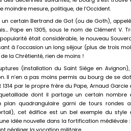
ne moindre mesure, politique, de l’Occident.
64, un certain Bertrand de Got (ou de Goth), appel
is… Pape en 1305, sous le nom de Clément V. Tr
opularité était considérable, le nouveau Souver
aisant à l’occasion un long séjour (plus de trois mo
 de la Chrétienté, rien de moins !
ptures (installation du Saint Siège en Avignon),
iron. Il n’en a pas moins permis au bourg de se do
et 1314 par le propre frère du Pape, Arnaud Garcie
quetaillade dont il partage un certain nombre 
un plan quadrangulaire garni de tours rondes a
tail), cet édifice est un bel exemple du style 
une idée nouvelle dans la fortification médiévale :
 négliger la vocation militaire.