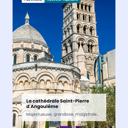
La cathédrale Saint-Pierre
d’Angoulême
Majestueuse, grandiose, magistrale… Les qualificatifs ne manquent pas pour désigner la cathédrale Saint-Pierre d’Angoulême, chef-d’œuvre de l’art roman, classée au titre des monuments historiques depuis 1840. Construite à proximité des…