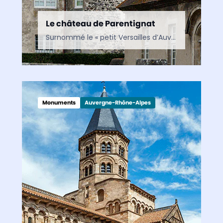
Le château de Parentignat
Surnommé le « petit Versailles d’Auvergne », le château de Parentignat est l’un des plus beaux châteaux du Puy-de-Dôme. Entre architecture du XVIIIᵉ siècle, mobilier d’exception et prestigieuse galerie de portraits, il…
Monuments
Auvergne-Rhône-Alpes