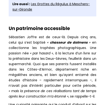
Lire aussi :
Les Grottes du Régulus à Meschers-
sur-Gironde
Un patrimoine accessible
Sébastien Joffre est de ceux-là. Depuis cinq ans,
celui qui s’est baptisé
«
chasseur de dolmens
»
en
collectionne les trophées photographiques. Une
passion née
« par hasard »
, à la lecture d’un livre sur
la préhistoire dans les Deux-Sèvres, feuilleté dans un
supermarché. Quoi que ses parents fussent installés
dans les Côtes-d’Armor, département riche en
mégalithes anciens, et bien qu’ayant entamé des
études d’histoire – rapidement interrompues –, il
n’avait pas d’intérêt particulier pour cette période,
« mais la présence de ces réalisations tant de temps
après leur construction m’a étonné »
, se rappelle-t-il.
Une curiosité naissante qui le conduit d’abord sur les