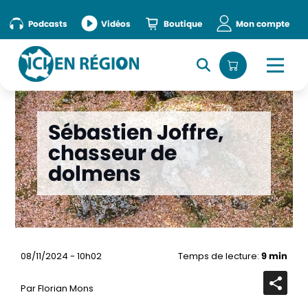
Podcasts
Vidéos
Boutique
Mon compte
Sébastien Joffre,
chasseur de
dolmens
08/11/2024 - 10h02
Temps de lecture:
9 min
Par Florian Mons
Ouvrir
la