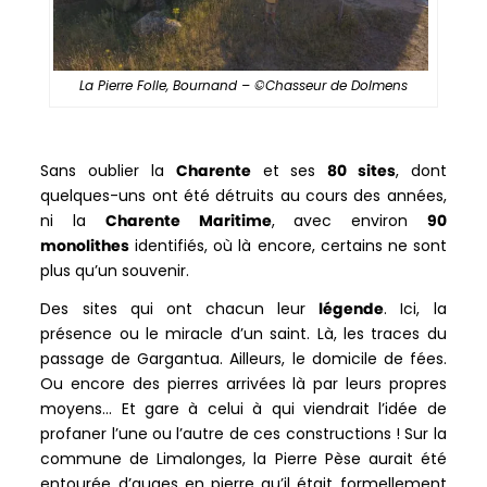
La Pierre Folle, Bournand – ©Chasseur de Dolmens
Sans oublier la
Charente
et ses
80 sites
, dont
quelques-uns ont été détruits au cours des années,
ni la
Charente Maritime
, avec environ
90
monolithes
identifiés, où là encore, certains ne sont
plus qu’un souvenir.
Des sites qui ont chacun leur
légende
. Ici, la
présence ou le miracle d’un saint. Là, les traces du
passage de Gargantua. Ailleurs, le domicile de fées.
Ou encore des pierres arrivées là par leurs propres
moyens… Et gare à celui à qui viendrait l’idée de
profaner l’une ou l’autre de ces constructions ! Sur la
commune de Limalonges, la Pierre Pèse aurait été
entourée d’auges en pierre qu’il était formellement