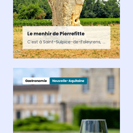
Le menhir de Pierrefitte
C’est à Saint-Sulpice-de-Faleyrens, à deux pas de Libourne, que se dresse dans les vignes le plus remarquable menhir du Sud-Ouest. Remarquable, celui-ci l’est autant par ses mensurations (haut de 5,20…
Gastronomie
Nouvelle-Aquitaine