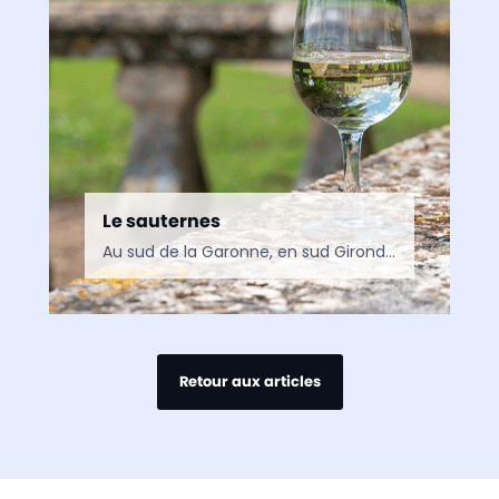
Le sauternes
Au sud de la Garonne, en sud Gironde non loin de Langon et en bordure de l’immense forêt des Landes de Gascogne, il existe un terroir viticole de taille modeste…
Retour aux articles