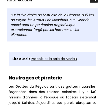
Par La rédaction
Ouvrir
la
barre
de
Sur la rive droite de l’estuaire de la Gironde, à 15 km
partag
de Royan, les « trous » de Meschers-sur-Gironde
constituent un patrimoine troglodytique
exceptionnel, forgé par les hommes et les
éléments.
Lire aussi :
Roscoff et la baie de Morlaix
Naufrages et piraterie
Les Grottes du Régulus sont des grottes naturelles,
façonnées dans des falaises calcaires il y a 140
millions d’années, à l’époque où l’océan s’étendait
jusqu’à Saintes. Aujourd’hui, ces parois abruptes se