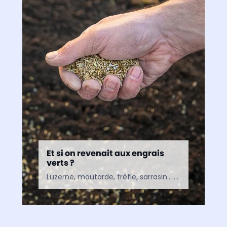
Et si on revenait aux engrais
verts ?
Luzerne, moutarde, trèfle, sarrasin… Amies du jardinier depuis des siècles, ces plantes surnommées « engrais verts » permettent de fertiliser naturellement le potager. Avant de lancer les semis, apprenons à les connaître…