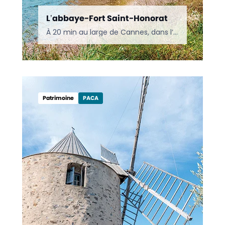
L’abbaye-Fort Saint-Honorat
À 20 min au large de Cannes, dans l’archipel de Lérins, l’île Saint-Honorat abrite une célèbre abbaye depuis seize siècles. Toujours occupée par des moines, elle livre aussi une architecture militaire…
Escapades
Var
Patrimoine
PACA