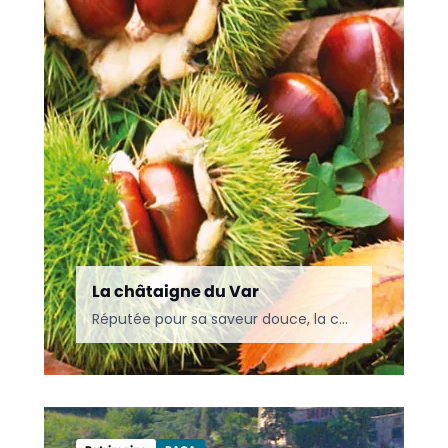
La châtaigne du Var
Réputée pour sa saveur douce, la châtaigne du Var est un trésor automnal de la Provence. Découvrez son histoire et ses multiples usages gourmands.
Monuments
Var
Articles