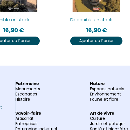
nible en stock
Disponible en stock
16,90
€
16,90
€
jouter au Panier
Ajouter au Panier
Patrimoine
Nature
Monuments
Espaces naturels
Escapades
Environnement
Histoire
Faune et flore
et
Savoir-faire
Art de vivre
Artisanat
Culture
Entreprises
Jardin et potager
Patrimoine industriel
Santé et bien-être