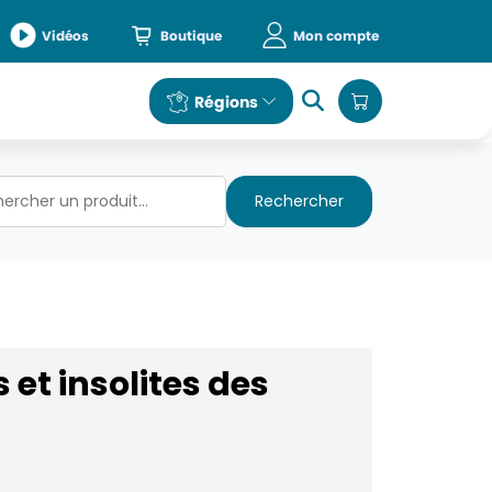
Vidéos
Boutique
Mon compte
e
Régions
Rechercher
et insolites des