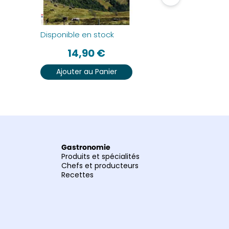
Disponible en stock
Disponible 
14,90
€
14
Ajouter au Panier
Ajouter
Gastronomie
Produits et spécialités
Chefs et producteurs
Recettes