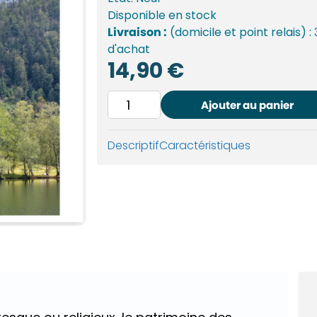
Disponible
en stock
Livraison :
(domicile et point relais) :
d'achat
14,90
€
quantité
Ajouter au panier
de
Sites
Descriptif
Caractéristiques
remarquables
et
insolites
des
Vosges