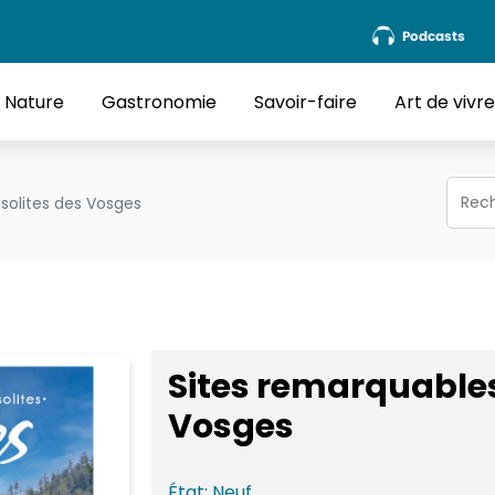
Podcasts
Nature
Gastronomie
Savoir-faire
Art de vivr
nsolites des Vosges
Sites remarquables 
Vosges
État:
Neuf