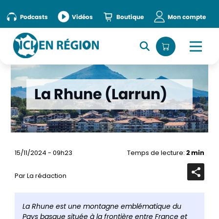
Podcasts
Vidéos
Boutique
Mon compte
La Rhune (Larrun)
15/11/2024 - 09h23
Temps de lecture:
2 min
Par La rédaction
Ouvrir
la
barre
de
La Rhune est une montagne emblématique du
partag
Pays basque située à la frontière entre France et