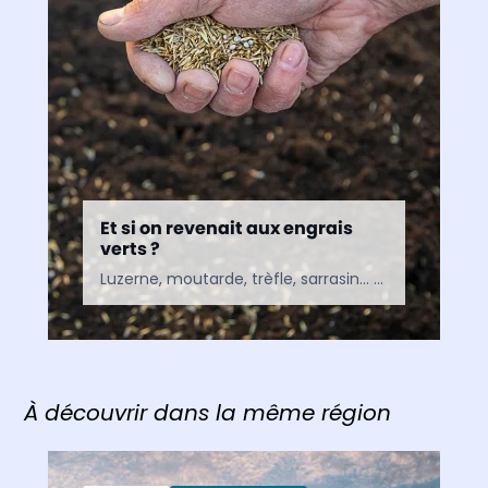
Et si on revenait aux engrais
verts ?
Luzerne, moutarde, trèfle, sarrasin… Amies du jardinier depuis des siècles, ces plantes surnommées « engrais verts » permettent de fertiliser naturellement le potager. Avant de lancer les semis, apprenons à les connaître…
À découvrir dans la même région