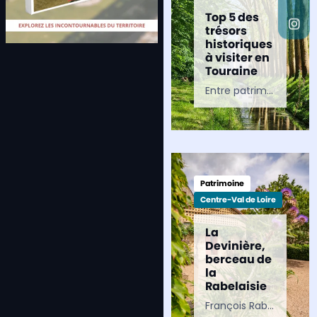
Top 5 des
trésors
historiques
à visiter en
Touraine
Entre patrimoine royal, jardins remarquables et demeures chargées d’histoire, la Touraine offre un véritable voyage à travers les siècles. Du majestueux château de Chenonceau à la forteresse médiévale de Chinon,…
Patrimoine
Centre-Val de Loire
La
Devinière,
berceau de
la
Rabelaisie
François Rabelais serait né à La Devinière, maison d’enfance qui forgera sans aucun doute son imaginaire. Si elle occupe une place de choix dans le roman Gargantua, il faudra attendre…