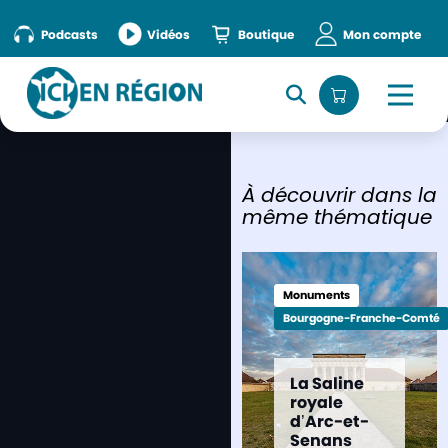
Podcasts
Vidéos
Boutique
Mon compte
À découvrir dans la
même thématique
Monuments
Bourgogne-Franche-Comté
La Saline
royale
d’Arc-et-
Senans