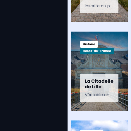
Inscrite au patrimoine mondial de l’UNESCO, la Saline royale d’Arc-et-Senans est l’un des plus grands chefs-d’œuvre de Claude Nicolas Ledoux. Ancienne manufacture de sel du Doubs, elle est aujourd’hui un…
Histoire
Hauts-de-France
La Citadelle
de Lille
Véritable chef-d’œuvre de Vauban, la citadelle de Lille est l’une des plus impressionnantes forteresses de France. Surnommée la « reine des citadelles », elle témoigne du génie militaire de Louis XIV et…