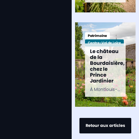
Patrimoine
Centre-Val de Loire
Le château
de la
Bourdaisière,
chez le
Prince
Jardinier
À Montlouis-sur-Loire, non loin de Tours et Amboise, se dresse le château de la Bourdaisière. Propriété de Louis Albert de Broglie, le domaine est surtout connu pour abriter un incroyable…
Retour aux articles