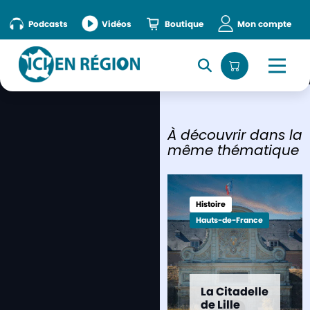
Podcasts
Vidéos
Boutique
Mon compte
À découvrir dans la
même thématique
Histoire
Hauts-de-France
La Citadelle
de Lille