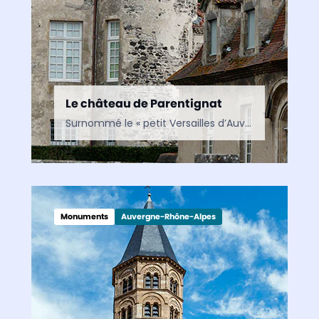
Le château de Parentignat
Surnommé le « petit Versailles d’Auvergne », le château de Parentignat est l’un des plus beaux châteaux du Puy-de-Dôme. Entre architecture du XVIIIᵉ siècle, mobilier d’exception et prestigieuse galerie de portraits, il…
Monuments
Auvergne-Rhône-Alpes