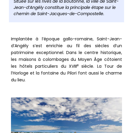
de
Située sur les rives de la Boutonne, la ville de Saint-
partag
Jean-d’Angély constitue la principale étape sur le
chemin de Saint-Jacques-de-Compostelle.
Implantée à l’époque gallo-romaine, Saint-Jean-
d’Angély s’est enrichie au fil des siècles d’un
patrimoine exceptionnel. Dans le centre historique,
les maisons à colombages du Moyen Âge côtoient
e
les hôtels particuliers du XVIII
siècle. La Tour de
l’Horloge et la fontaine du Pilori font aussi le charme
du lieu.