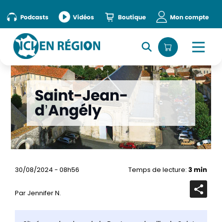
Podcasts
Vidéos
Boutique
Mon compte
Saint-Jean-
d’Angély
30/08/2024 - 08h56
Temps de lecture:
3 min
Par Jennifer N.
Ouvrir
la
barre