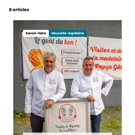
8 articles
Artisanat
Deux-Sèvres
Savoir-faire
Nouvelle-Aquitaine