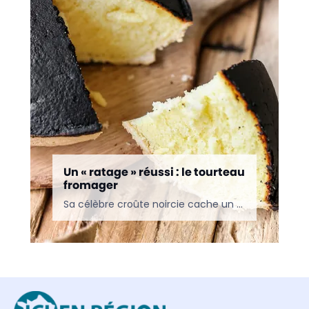
Un « ratage » réussi : le tourteau
fromager
Sa célèbre croûte noircie cache un cœur moelleux à souhait. Et dire que cette spécialité originaire des Deux-Sèvres doit son existence à une maladresse ! Depuis, le tourteau fromager s’est imposé…