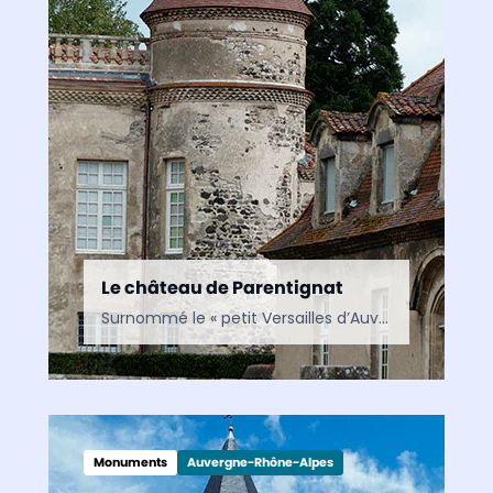
Le château de Parentignat
Surnommé le « petit Versailles d’Auvergne », le château de Parentignat est l’un des plus beaux châteaux du Puy-de-Dôme. Entre architecture du XVIIIᵉ siècle, mobilier d’exception et prestigieuse galerie de portraits, il…
Monuments
Auvergne-Rhône-Alpes