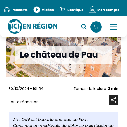
Podcasts
Vidéos
Boutique
Mon compte
Le château de Pau
30/10/2024 - 10h54
Temps de lecture:
2 min
Par La rédaction
Ouvrir
la
barre
de
Ah ! Qu’il est beau, le château de Pau !
partag
Construction médiévale de défense puis résidence