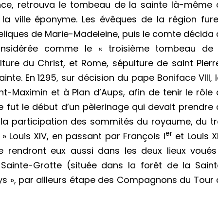
ence, retrouva le tombeau de la sainte là-même 
s la ville éponyme. Les évêques de la région fur
 reliques de Marie-Madeleine, puis le comte décida
 considérée comme le « troisième tombeau de 
ture du Christ, et Rome, sépulture de saint Pierr
ainte. En 1295, sur décision du pape Boniface VIII, 
nt-Maximin et à Plan d’Aups, afin de tenir le rôle
 fut le début d’un pèlerinage qui devait prendre
c la participation des sommités du royaume, du t
er
 » Louis XIV, en passant par François I
et Louis XI
 rendront eux aussi dans les deux lieux voués
 Sainte-Grotte (située dans la forêt de la Sain
oys », par ailleurs étape des Compagnons du Tour