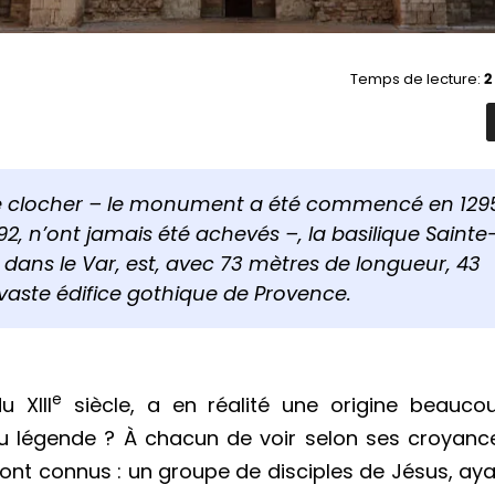
Temps de lecture:
2
de clocher – le monument a été commencé en 1295
2, n’ont jamais été achevés –, la basilique Sainte
dans le Var, est, avec 73 mètres de longueur, 43
 vaste édifice gothique de Provence.
e
u XIII
siècle, a en réalité une origine beaucou
u légende ? À chacun de voir selon ses croyance
s sont connus : un groupe de disciples de Jésus, ay