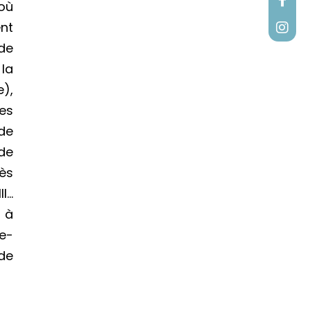
où
ent
 de
la
e),
les
 de
 de
rès
II…
 à
te-
 de