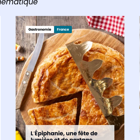
thématique
Gastronomie
France
L’Épiphanie, une fête de
lumière et de partage