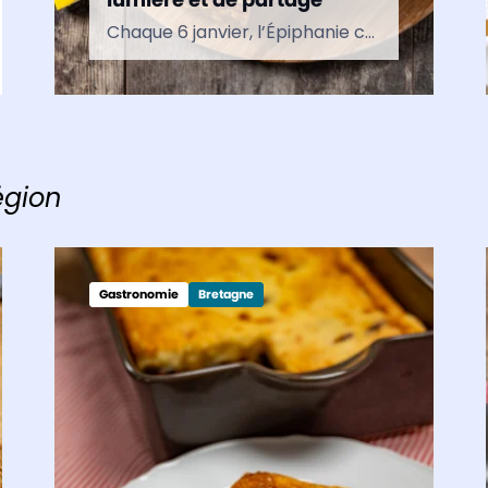
Chaque 6 janvier, l’Épiphanie célèbre la manifestation de Jésus aux Rois mages. Le mot vient du grec epiphaneia, qui signifie « apparition » ou « manifestation ». À l’origine, cette fête chrétienne s’inscrit dans le…
égion
Gastronomie
Bretagne