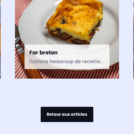
Far breton
Comme beaucoup de recettes, celle du far breton évolua au cours des siècles. Ainsi, la recette actuelle s’apparente à celle du XIXe siècle. On doit la présence de pruneaux, dans…
Retour aux articles