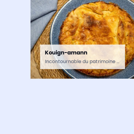
Kouign-amann
Incontournable du patrimoine culinaire breton, le kouign-amann a vu le jour en 1860 à Douarnenez, dans le département du Finistère. Son nom signifie littéralement « gâteau au beurre ». Yves-René Scordia, boulanger,…