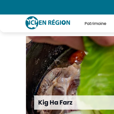
Accueil
»
Kig Ha Farz
Patrimoine
Kig Ha Farz