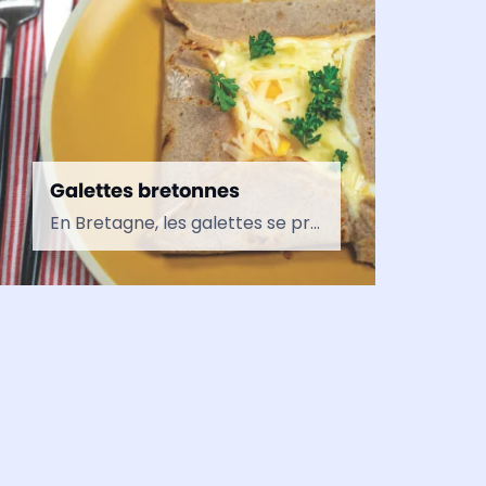
Galettes bretonnes
En Bretagne, les galettes se préparent avec de la farine de sarrasin, aussi appelé farine de blé noir. Traditionnellement, l’ajout de l’œuf à la pâte est facultatif. Néanmoins, sans ce…