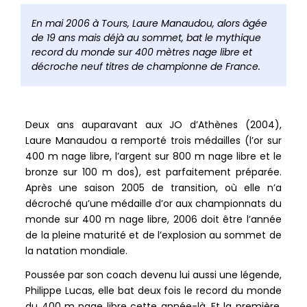
barre
de
En mai 2006 à Tours, Laure Manaudou, alors âgée
partag
de 19 ans mais déjà au sommet, bat le mythique
record du monde sur 400 mètres nage libre et
décroche neuf titres de championne de France.
Deux ans auparavant aux JO d’Athènes (2004),
Laure Manaudou a remporté trois médailles (l’or sur
400 m nage libre, l’argent sur 800 m nage libre et le
bronze sur 100 m dos), est parfaitement préparée.
Après une saison 2005 de transition, où elle n’a
décroché qu’une médaille d’or aux championnats du
monde sur 400 m nage libre, 2006 doit être l’année
de la pleine maturité et de l’explosion au sommet de
la natation mondiale.
Poussée par son coach devenu lui aussi une légende,
Philippe Lucas, elle bat deux fois le record du monde
du 400 m nage libre cette année-là. Et la première,