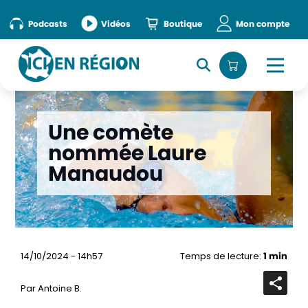
Podcasts
Vidéos
Boutique
Mon compte
Une comète
nommée Laure
Manaudou
14/10/2024 - 14h57
Temps de lecture:
1 min
Par Antoine B.
Ouvrir
la