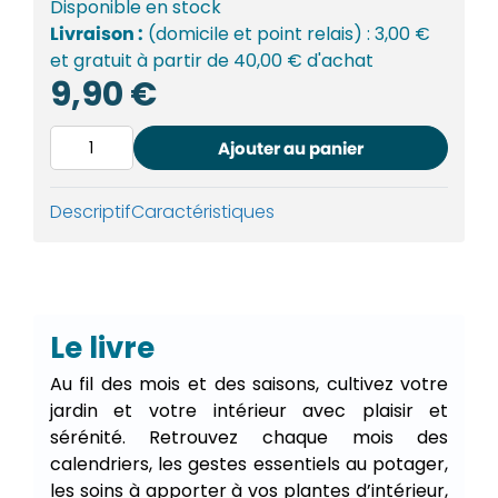
Disponible
en stock
Livraison :
(domicile et point relais) : 3,00 €
et gratuit à partir de 40,00 € d'achat
9,90
€
quantité
Ajouter au panier
de
Almanach
du
Descriptif
Caractéristiques
Jardinier
Le livre
Au fil des mois et des saisons, cultivez votre
jardin et votre intérieur avec plaisir et
sérénité. Retrouvez chaque mois des
calendriers, les gestes essentiels au potager,
les soins à apporter à vos plantes d’intérieur,