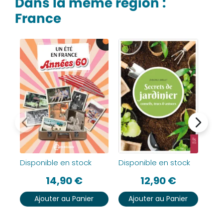
Dans la même région :
France
Disponible en stock
Disponible en stock
Dis
14,90
€
12,90
€
Ajouter au Panier
Ajouter au Panier
A