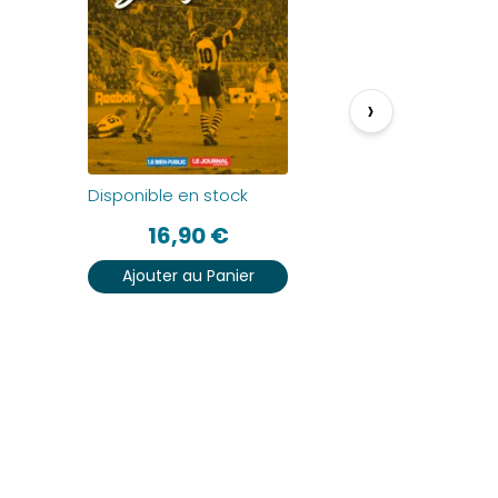
›
Disponible en stock
Disponible 
16,90
€
16
Ajouter au Panier
Ajouter