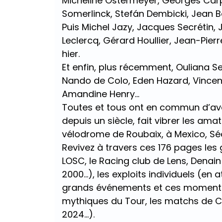
Micheline Ostermeyer, Georges Carp
Somerlinck, Stefán Dembicki, Jean Ba
Puis Michel Jazy, Jacques Secrétin, 
Leclercq, Gérard Houllier, Jean-Pierr
hier.
Et enfin, plus récemment, Ouliana 
Nando de Colo, Eden Hazard, Vincen
Amandine Henry…
Toutes et tous ont en commun d’avoir
depuis un siècle, fait vibrer les amat
vélodrome de Roubaix, à Mexico, Séou
Revivez à travers ces 176 pages les
LOSC, le Racing club de Lens, Denain
2000…), les exploits individuels (en 
grands événements et ces moments 
mythiques du Tour, les matchs de C
2024…).