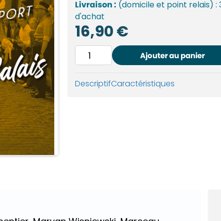
Livraison :
(domicile et point relais) :
d'achat
16,90
€
quantité
Ajouter au panier
de
100
Descriptif
Caractéristiques
ans
de
sport
dans
le
NPDC