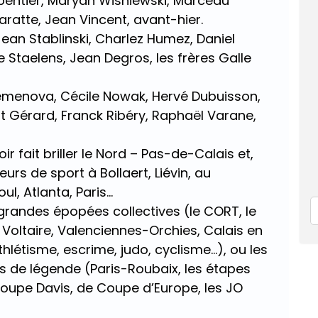
entier, Maryan Wisniewski, Marceau
ratte, Jean Vincent, avant-hier.
Jean Stablinski, Charlez Humez, Daniel
e Staelens, Jean Degros, les frères Galle
Semenova, Cécile Nowak, Hervé Dubuisson,
t Gérard, Franck Ribéry, Raphaël Varane,
 fait briller le Nord – Pas-de-Calais et,
eurs de sport à Bollaert, Liévin, au
l, Atlanta, Paris…
 grandes épopées collectives (le CORT, le
 Voltaire, Valenciennes-Orchies, Calais en
athlétisme, escrime, judo, cyclisme…), ou les
de légende (Paris-Roubaix, les étapes
oupe Davis, de Coupe d’Europe, les JO