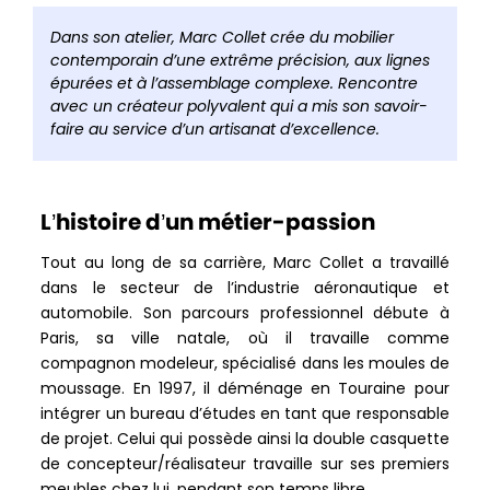
barre
de
Dans son atelier, Marc Collet crée du mobilier
partag
contemporain d’une extrême précision, aux lignes
épurées et à l’assemblage complexe. Rencontre
avec un créateur polyvalent qui a mis son savoir-
faire au service d’un artisanat d’excellence.
L’histoire d’un métier-passion
Tout au long de sa carrière, Marc Collet a travaillé
dans le secteur de l’industrie aéronautique et
automobile. Son parcours professionnel débute à
Paris, sa ville natale, où il travaille comme
compagnon modeleur, spécialisé dans les moules de
moussage. En 1997, il déménage en Touraine pour
intégrer un bureau d’études en tant que responsable
de projet. Celui qui possède ainsi la double casquette
de concepteur/réalisateur travaille sur ses premiers
meubles chez lui, pendant son temps libre.