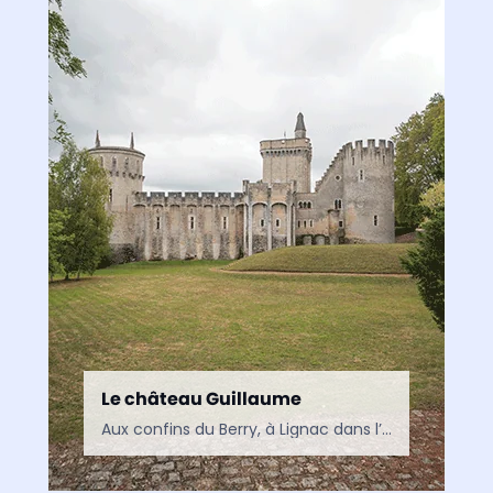
Le château Guillaume
Aux confins du Berry, à Lignac dans l’Indre, le Château Guillaume domine son écrin de verdure depuis près de neuf siècles. Une forteresse médiévale dont l’histoire est intimement liée aux…