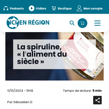
Podcasts
Vidéos
Boutique
Mon compte
La spiruline,
« l’aliment du
siècle »
11/10/2024 - 11h19
Temps de lecture:
5 min
Par Sébastien D.
Ouvrir
la