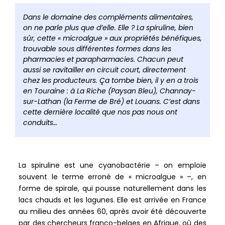
barre
de
Dans le domaine des compléments alimentaires,
partag
on ne parle plus que d’elle. Elle ? La spiruline, bien
sûr, cette « microalgue » aux propriétés bénéfiques,
trouvable sous différentes formes dans les
pharmacies et parapharmacies. Chacun peut
aussi se ravitailler en circuit court, directement
chez les producteurs. Ça tombe bien, il y en a trois
en Touraine : à La Riche (Paysan Bleu), Channay-
sur-Lathan (la Ferme de Bré) et Louans. C’est dans
cette dernière localité que nos pas nous ont
conduits…
La spiruline est une cyanobactérie – on emploie
souvent le terme erroné de « microalgue » –, en
forme de spirale, qui pousse naturellement dans les
lacs chauds et les lagunes. Elle est arrivée en France
au milieu des années 60, après avoir été découverte
par des chercheurs franco-belges en Afrique, où des