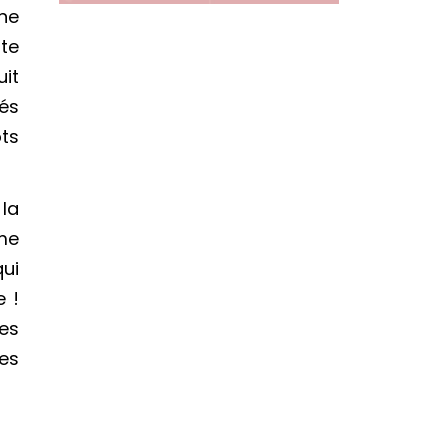
une
te
it
fés
ots
la
me
qui
e !
es
es