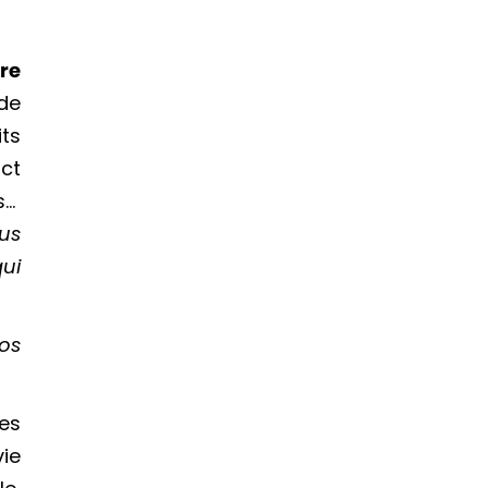
re
 de
ts
act
s…
us
qui
os
les
vie