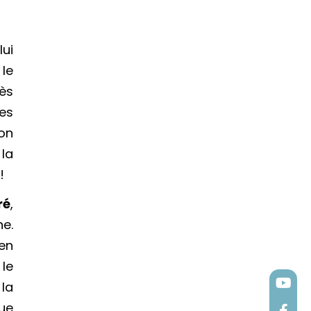
lui
 le
ès
res
ion
 la
!
ré
,
ne.
en
 le
 la
ue