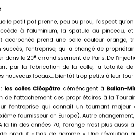
e
e le petit pot prenne, peu ou prou, l’aspect qu’on 
uccède à l’aluminium, la spatule au pinceau, et
t accrochée prend une belle couleur orange, tr
succès, l’entreprise, qui a changé de propriétai
e
r dans le 20
arrondissement de Paris. De l’inject
 par la fabrication de la colle, la totalité de
s nouveaux locaux… bientôt trop petits à leur tour 
 :
les colles Cléopâtre
déménagent à
Ballan-Mi
 de l’attachement des propriétaires à la Tourai
r l’entreprise qui connaît un tournant majeur 
xième fournisseur en Europe). Autre changement,
 la fin des années 70, l’orange n’est plus aussi à
e produit « bas de gamme ». Une révolution q