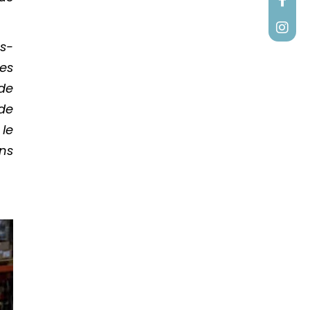
ts-
les
de
de
le
ns